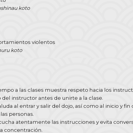
sto
ashinau koto
tamientos violentos
muru koto
iempo a las clases muestra respeto hacia los instruc
del instructor antes de unirte a la clase.
uda al entrar y salir del dojo, así como al inicio y f
 las personas.
ucha atentamente las instrucciones y evita conver
la concentración.