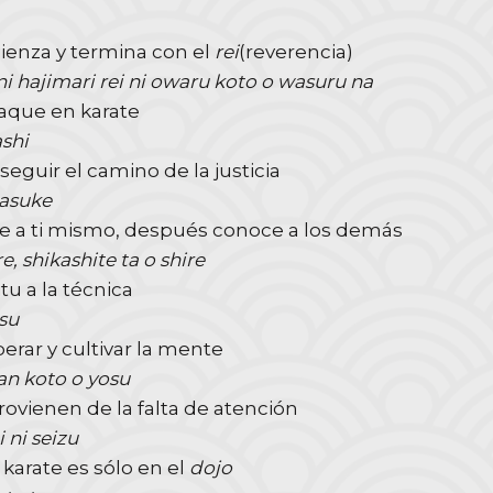
ienza y termina con el
rei
(reverencia)
ni hajimari rei ni owaru koto o wasuru na
aque en karate
ashi
seguir el camino de la justicia
tasuke
e a ti mismo, después conoce a los demás
, shikashite ta o shire
tu a la técnica
tsu
berar y cultivar la mente
n koto o yosu
rovienen de la falta de atención
 ni seizu
karate es sólo en el
dojo