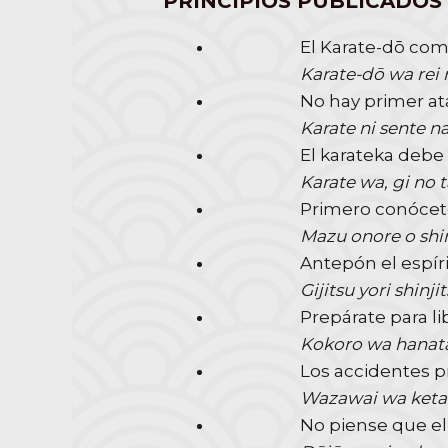
PRINCIPIOS PUBLICADOS
El Karate-dō com
Karate-dō wa rei 
No hay primer at
Karate ni sente n
El karateka debe 
Karate wa, gi no 
Primero conócet
Mazu onore o shire
Antepón el espíri
Gijitsu yori shinji
Prepárate para li
Kokoro wa hanata
Los accidentes p
Wazawai wa ketai
No piense que el 