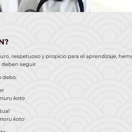
N?
o, respetuoso y propicio para el aprendizaje, hemo
 deben seguir.
o debo:
er
omuru koto
tual
moru koto