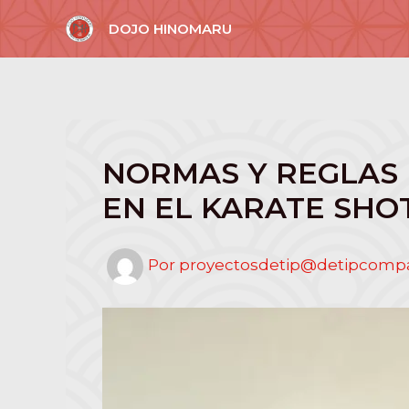
Ir
DOJO HINOMARU
al
contenido
NORMAS Y REGLAS 
EN EL KARATE SH
Por
proyectosdetip@detipcom