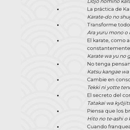
Dōjō nomino kar
La práctica de Ka
Karate-do no shu
Transforme todo 
Ara yuru mono o 
El karate, como a
constantement
Karate wa yu no 
No tenga pensam
Katsu kangae wa
Cambie en conso
Tekki ni yotte te
El secreto del co
Tatakai wa kyōjits
Piensa que los b
Hito no te-ashi o
Cuando franqueas