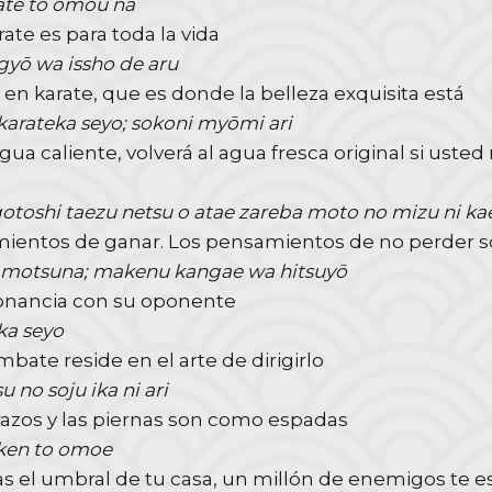
ate to omou na
rate es para toda la vida
gyō wa issho de aru
en karate, que es donde la belleza exquisita está
karateka seyo; sokoni myōmi ari
gua caliente, volverá al agua fresca original si usted
e
gotoshi taezu netsu o atae zareba moto no mizu ni ka
ientos de ganar. Los pensamientos de no perder s
 motsuna; makenu kangae wa hitsuyō
nancia con su oponente
nka seyo
mbate reside en el arte de dirigirlo
u no soju ika ni ari
razos y las piernas son como espadas
 ken to omoe
 el umbral de tu casa, un millón de enemigos te es