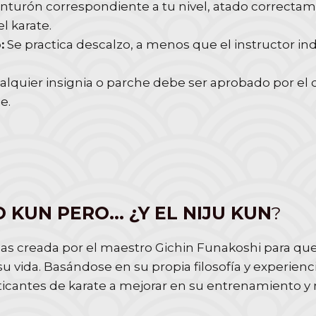
inturón correspondiente a tu nivel, atado correctame
l karate.
:
Se practica descalzo, a menos que el instructor ind
lquier insignia o parche debe ser aprobado por el d
e.
 KUN PERO… ¿Y EL NIJU KUN
?
eglas creada por el maestro Gichin Funakoshi para qu
vida. Basándose en su propia filosofía y experienci
acticantes de karate a mejorar en su entrenamiento 