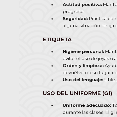
Actitud positiva:
Mantén
progreso.
Seguridad:
Practica con 
alguna situación peligros
ETIQUETA
Higiene personal:
Manté
evitar el uso de joyas o 
Orden y limpieza:
Ayuda
devuélvelo a su lugar c
Uso del lenguaje:
Utili
USO DEL UNIFORME (GI)
Uniforme adecuado:
To
durante las clases. El g