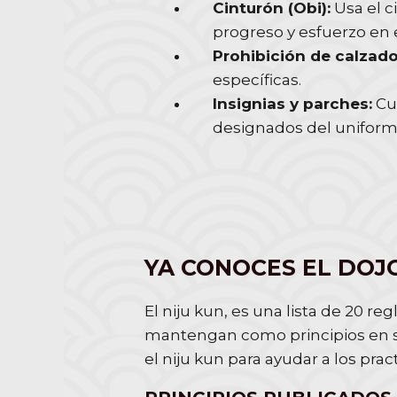
Cinturón (Obi):
Usa el c
progreso y esfuerzo en e
Prohibición de calzado
específicas.
Insignias y parches:
Cua
designados del uniform
YA CONOCES EL DOJO
El niju kun, es una lista de 20 r
mantengan como principios en su 
el niju kun para ayudar a los pr