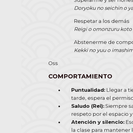
Superarme y ser hone
Doryoku no seichin o y
Respetar a los demás
Reigi o omonzuru koto
Abstenerme de compor
Kekki no yuu o imashi
Oss
COMPORTAMIENTO
Puntualidad:
Llegar a t
tarde, espera el permiso 
Saludo (Rei):
Siempre sal
respeto por el espacio y
Atención y silencio:
Esc
la clase para mantener 