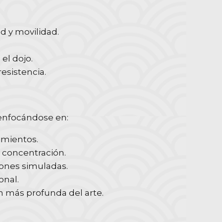
d y movilidad.
el dojo.
resistencia.
 enfocándose en:
imientos.
 concentración.
iones simuladas.
onal.
ón más profunda del arte.