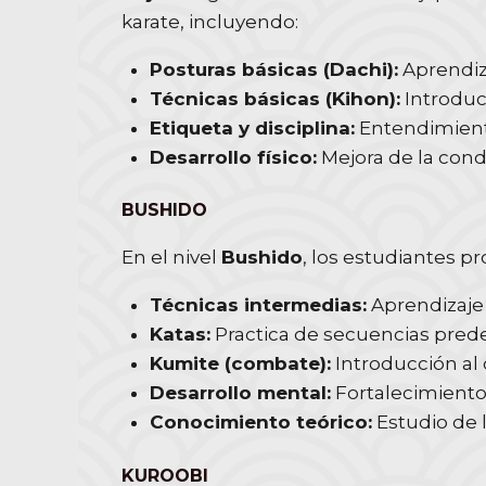
karate, incluyendo:
Posturas básicas (Dachi):
Aprendiza
Técnicas básicas (Kihon):
Introducc
Etiqueta y disciplina:
Entendimiento
Desarrollo físico:
Mejora de la condic
BUSHIDO
En el nivel
Bushido
, los estudiantes p
Técnicas intermedias:
Aprendizaje
Katas:
Practica de secuencias prede
Kumite (combate):
Introducción al 
Desarrollo mental:
Fortalecimiento 
Conocimiento teórico:
Estudio de l
KUROOBI