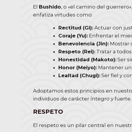
El
Bushido
, o «el camino del guerrero
enfatiza virtudes como:
Rectitud (Gi):
Actuar con just
Coraje (Yu):
Enfrentar el mied
Benevolencia (Jin):
Mostrar 
Respeto (Rei):
Tratar a todos
Honestidad (Makoto):
Ser si
Honor (Meiyo):
Mantener una 
Lealtad (Chugi):
Ser fiel y c
Adoptamos estos principios en nuestra
individuos de carácter íntegro y fuerte.
RESPETO
El respeto es un pilar central en nuestr