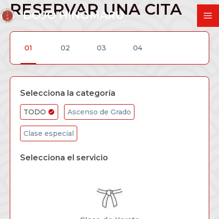
RESERVAR UNA CITA
Ir
DOJO HINOMARU
al
M
contenido
M
Selecciona la categoría
TODO
Ascenso de Grado
Clase especial
Selecciona el servicio