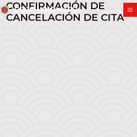
CONFIRMACIÓN DE
Ir
DOJO HINOMARU
al
CANCELACIÓN DE CITA
M
contenido
M